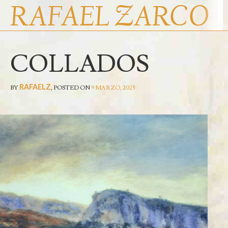
RAFAEL ZARCO
COLLADOS
INICIO
ENTRADAS RECIENTES
RAFAEL ZARCO
RAFAELZ
BY
,
POSTED ON
9 MARZO, 2025