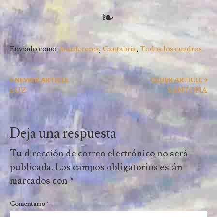
Enviado como
Atardeceres
,
Cantabria
,
Todos los cuadros
￩ NEWER ARTICLE
OLDER ARTICLE ￫
LUZ
SANTOÑA
Deja una respuesta
Tu dirección de correo electrónico no será
publicada.
Los campos obligatorios están
marcados con
*
Comentario
*