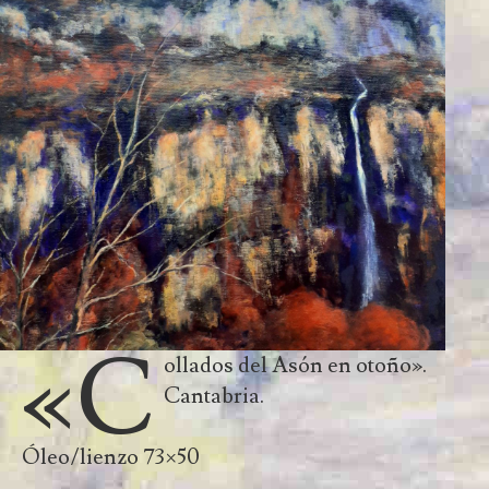
«C
ollados del Asón en otoño».
Cantabria.
Óleo/lienzo 73×50