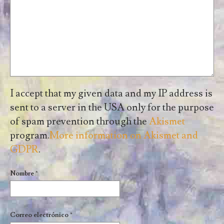
I accept that my given data and my IP address is
sent to a server in the USA only for the purpose
of spam prevention through the
Akismet
program.
More information on Akismet and
GDPR
.
Nombre
*
Correo electrónico
*