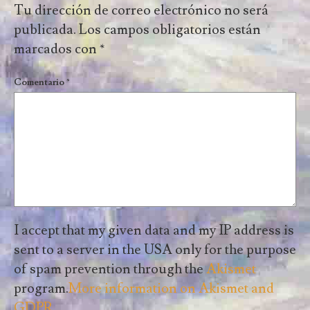
Tu dirección de correo electrónico no será
publicada.
Los campos obligatorios están
marcados con
*
Comentario
*
I accept that my given data and my IP address is
sent to a server in the USA only for the purpose
of spam prevention through the
Akismet
program.
More information on Akismet and
GDPR
.