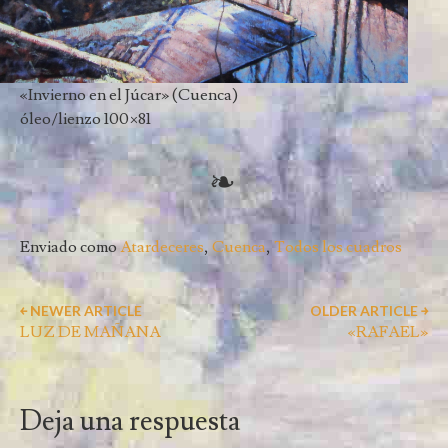
«Invierno en el Júcar» (Cuenca)
óleo/lienzo 100×81
Enviado como
Atardeceres
,
Cuenca
,
Todos los cuadros
￩ NEWER ARTICLE
OLDER ARTICLE ￫
LUZ DE MAÑANA
«RAFAEL»
Deja una respuesta