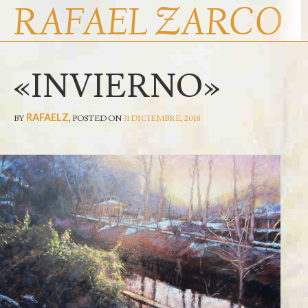
RAFAEL ZARCO
«INVIERNO»
INICIO
ENTRADAS RECIENTES
RAFAEL ZARCO
RAFAELZ
BY
,
POSTED ON
31 DICIEMBRE, 2018