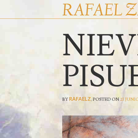
RAFAEL 
NIEV
INICIO
ENTRADAS RECIENTES
PISU
RAFAELZ
BY
,
POSTED ON
23 JUNIO