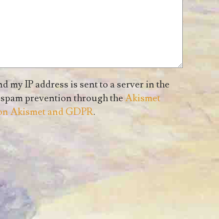
nd my IP address is sent to a server in the
f spam prevention through the
Akismet
 on Akismet and GDPR
.