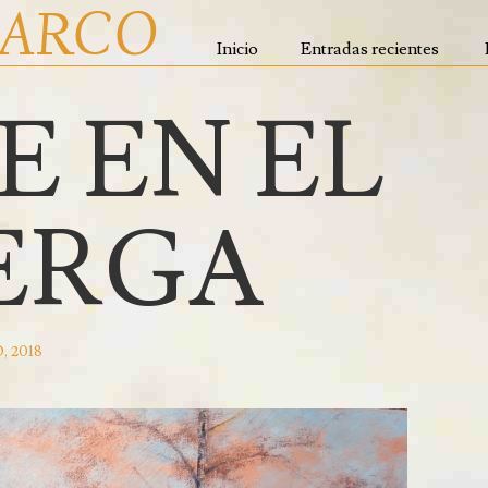
ZARCO
Inicio
Entradas recientes
E EN EL
RAFAEL ZARCO
ERGA
, 2018