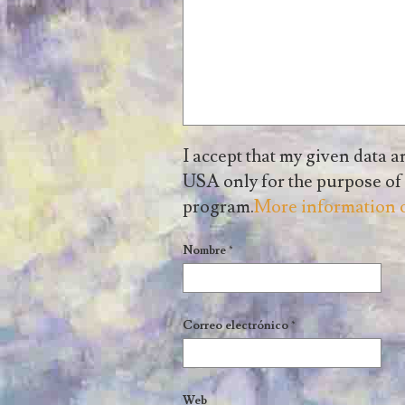
I accept that my given data a
USA only for the purpose o
program.
More information
Nombre
*
Correo electrónico
*
Web