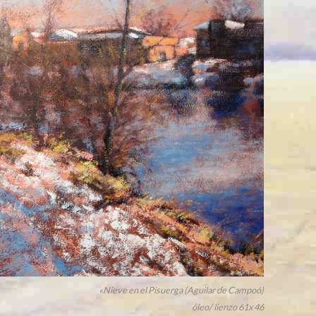
«Nieve en el Pisuerga (Aguilar de Campoó)
óleo/ lienzo 61x 46