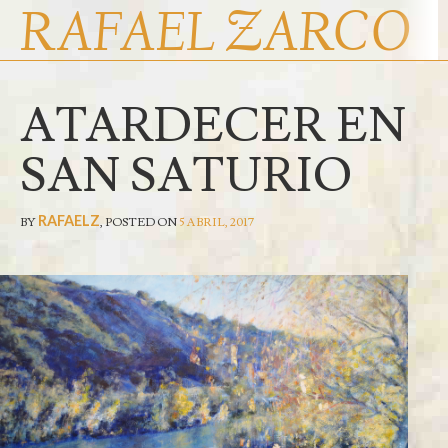
RAFAEL ZARCO
ATARDECER EN
INICIO
ENTRADAS RECIENTES
RAFAEL ZARCO
SAN SATURIO
RAFAELZ
BY
,
POSTED ON
5 ABRIL, 2017