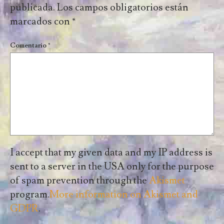
publicada.
Los campos obligatorios están
marcados con
*
Comentario
*
I accept that my given data and my IP address is
sent to a server in the USA only for the purpose
of spam prevention through the
Akismet
program.
More information on Akismet and
GDPR
.