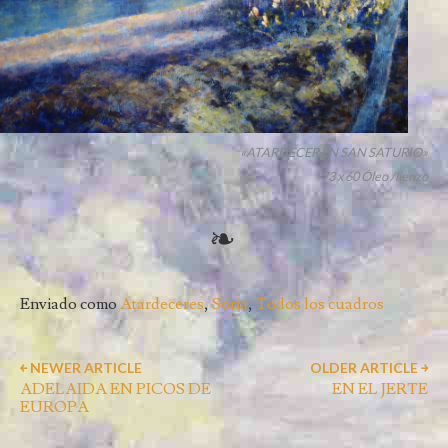
«ATARDECER EN SAN SATURIO»
73 x 60 Óleo /lienzo
Enviado como
Atardeceres
,
Soria
,
Todos los cuadros
￩ NEWER ARTICLE
OLDER ARTICLE ￫
ADELAIDA EN PICOS DE
EN EL JERTE
EUROPA