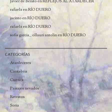
Javier de Benito
en
REFLEJOS AL ATARDECER
rafaelz
en
RÍO DUERO
jacinto
en
RÍO DUERO
rafaelz
en
RÍO DUERO
sofia garcia_ ollauri antolin
en
RÍO DUERO
CATEGORÍAS
Atardeceres
Cantabria
Cuenca
Paisajes nevados
Retratos
Soria