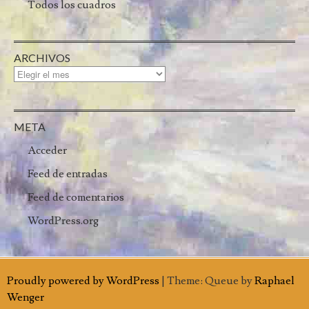
Todos los cuadros
ARCHIVOS
META
Acceder
Feed de entradas
Feed de comentarios
WordPress.org
Proudly powered by WordPress
|
Theme: Queue by
Raphael
Wenger